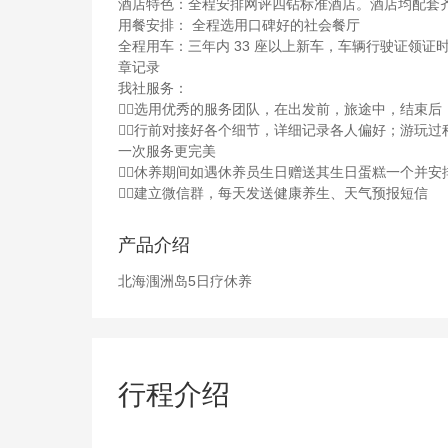
酒店特色：全程安排网评四钻标准酒店。酒店均配套
用餐安排： 全程选用口碑好的社会餐厅
全程用车：三年内 33 座以上新车，车辆行驶证领证
章记录
我社服务：
选用优秀的服务团队，在出发前，旅途中，结束后
行前对接好各个细节，详细记录各人偏好；游玩
一次服务更完美
休养期间如遇休养员生日赠送其生日蛋糕一个并安
建立微信群，每天发送健康养生、天气预报短信
产品介绍
北海涠洲岛5日疗休养
行程介绍