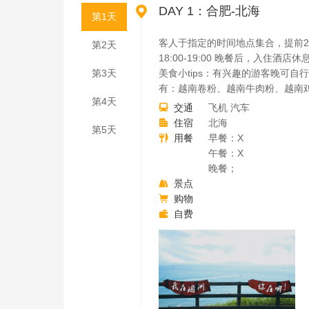

DAY 1：合肥-北海
第1天
客人于指定的时间地点集合，提前
第2天
18:00-19:00 晚餐后，入住酒店休
第3天
美食小tips：有兴趣的游客晚可
有：越南卷粉、越南牛肉粉、越南
第4天
交通
飞机 汽车

住宿
北海

第5天
用餐
早餐：X

午餐：X
晚餐；
景点

购物

自费
