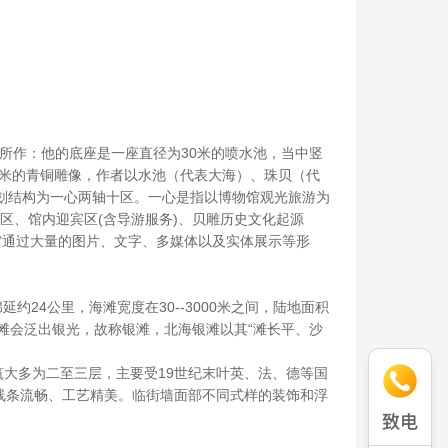
叶山所作：他的底座是一座直径为30米的喷水池，当中竖
.5米的青铜雕像，作者以水池（代表大海）、珠贝（代
划结构为一心两轴十区。一心是指以博物馆观光旅游为
区、馆内迎宾区(含导游服务)、贝雕历史文化起源
馆通过大量的图片、文字、多媒体以及实体展示等形
延约24公里，海滩宽度在30--3000米之间，陆地面积
滩会泛出银光，故称银滩，北海银滩以其“滩长平、沙
建筑大多为二至三层，主要受19世纪末叶英、法、德等国
线条流畅、工艺精美。临街墙面部不同式样的装饰和浮