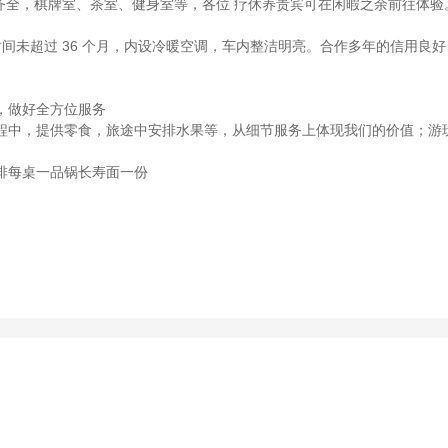
齐全，棋牌室、茶室、健身室等，各位 疗休养贵宾可在闲暇之余前往体验
时间未超过 36 个月，内设冷暖空调，车内整洁明亮。合作多年的信用良好
，做好全方位服务
过程中，提供零食，旅途中安排水果等，从细节服务上体现我们的价值；游
排每桌一品锅长寿面一份