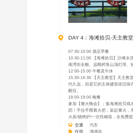

DAY 4：海滩拾贝-天主教
07:30-10:00 酒店早餐
10:30-11:00 【海滩拾
南湾街全貌、远眺鳄鱼山顶灯塔、
12:00-15:00 午餐及午休
15:30-16:30 【天主教堂
代久远，但是它的主体建筑依旧保
醒目。
18:00-19:00 晚餐
参加【篝火晚会】；集海滩拾贝戏
蹈！手拉手围着火把，架起篝火，海
火炭/烧烤炉/一次性碗筷，全免费
交通
汽车

住宿
涠洲岛
