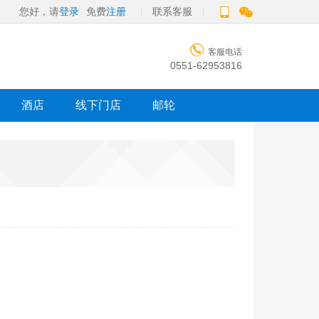
您好，请
登录
免费
注册
联系客服

客服电话
0551-62953816
酒店
线下门店
邮轮