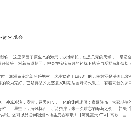
堂-篝火晚会
贝】沙滩水清沙白，这里保留了原生态的海景，沙滩绵长，也是贝壳的天堂，非
猪仔岭等，对着海港拍照，您会在徐徐海风的轻抚下感受与爱琴海相似却
】天主教堂位于涠洲岛东北部的盛塘村，这座始建于1853年的天主教堂是法
存的较为完好。它是典型的文艺复兴时期法国哥特式教堂，有着高耸的罗
水，冲凉冲淡，露营，露天KTV，一体的休闲场所；夜幕降临，大家期待
滩上，星空下，海风抚面，听涛拍岸，来一次难忘的海岛之夜。【“ 蚝 
提供哦。还可以品尝到涠洲本地生态香蕉哦！【海滩露天KTV】高歌一曲