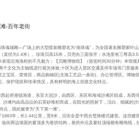
银滩-百年老街
湾广场】南珠魂城雕—广场上的大型喷泉雕塑名为“南珠魂”，为全国著名雕塑家
”（直径为1.4米）。珍珠贝高15米，贝壳向三面张开；水池里有三尊高3
来表现沿海渔村的不凡魅力；【贝雕博物馆】（游览时间30分钟）本馆规
两个文化为主轴线进行观光体验;十区为进入景区交通及停车场等门景服务
馆之宝区、荣誉区，商品购物区(北海工艺品一条街)、办公管理区。博物
起、保护现状和传承情况，具有鲜明的海上丝路文化特点。
】北海银滩西起侨港镇渔港，东至大冠沙，由西区、东区和海域沙滩区组成，东西绵
里。沙滩均由高品位的石英砂堆积而成，在阳光的照射下，洁白、细腻的沙
特点，因此被誉为“天下第一滩”。
1883年，长1.44公里，宽9米，沿街全是中西合璧骑楼式建筑。这些
，临街两边墙面的窗顶多为卷拱结构，卷拱外沿及窗柱顶端都有雕饰线，
。