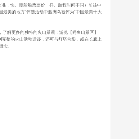
出票为准，快、慢船船票票价一样、航程时间不同）前往中
中国最美的地方”评选活动中涠洲岛被评为“中国最美十大
山岩层，了解更多的独特的火山景观；游览【鳄鱼山景区】
到完整的火山活动遗迹，还可与灯塔合影，或在长廊上
留念。