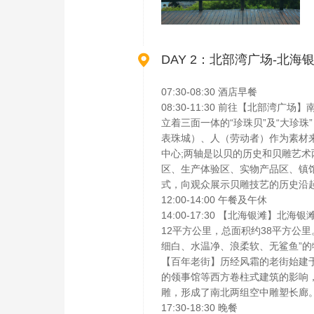

DAY 2：北部湾广场-北海
07:30-08:30 酒店早餐
08:30-11:30 前往【北部
立着三面一体的“珍珠贝”及“大珍珠
表珠城）、人（劳动者）作为素材
中心;两轴是以贝的历史和贝雕艺术
区、生产体验区、实物产品区、镇
式，向观众展示贝雕技艺的历史沿
12:00-14:00 午餐及午休
14:00-17:30 【北海银滩
12平方公里，总面积约38平方公
细白、水温净、浪柔软、无鲨鱼”的
【百年老街】历经风霜的老街始建于
的领事馆等西方卷柱式建筑的影响
雕，形成了南北两组空中雕塑长廊
17:30-18:30 晚餐