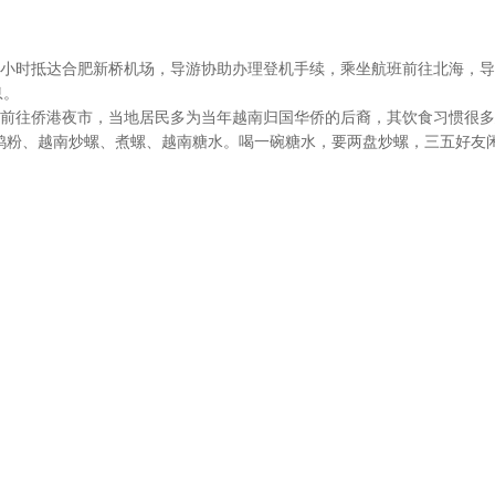
2小时抵达合肥新桥机场，导游协助办理登机手续，乘坐航班前往北海，
息。
自行前往侨港夜市，当地居民多为当年越南归国华侨的后裔，其饮食习惯很
鸡粉、越南炒螺、煮螺、越南糖水。喝一碗糖水，要两盘炒螺，三五好友