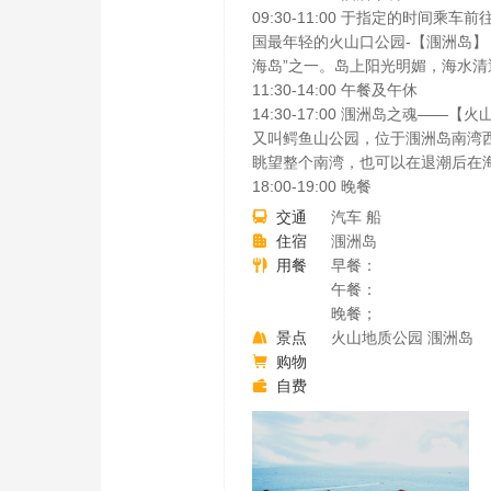
09:30-11:00 于指定的时
国最年轻的火山口公园-【涠洲岛】
海岛”之一。岛上阳光明媚，海水
11:30-14:00 午餐及午休
14:30-17:00 涠洲岛之魂
又叫鳄鱼山公园，位于涠洲岛南湾
眺望整个南湾，也可以在退潮后在
18:00-19:00 晚餐
交通
汽车 船

住宿
涠洲岛

用餐
早餐：

午餐：
晚餐；
景点
火山地质公园 涠洲岛

购物

自费
