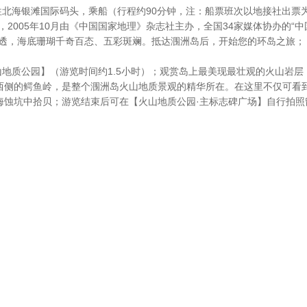
间乘车前往北海银滩国际码头，乘船（行程约90分钟，注：船票班次以地接社
，2005年10月由《中国国家地理》杂志社主办，全国34家媒体协办的“
清透，海底珊瑚千奇百态、五彩斑斓。抵达涠洲岛后，开始您的环岛之旅；
——【火山地质公园】（游览时间约1.5小时）；观赏岛上最美现最壮观的火
西侧的鳄鱼岭，是整个涠洲岛火山地质景观的精华所在。在这里不仅可看
海蚀坑中拾贝；游览结束后可在【火山地质公园·主标志碑广场】自行拍照