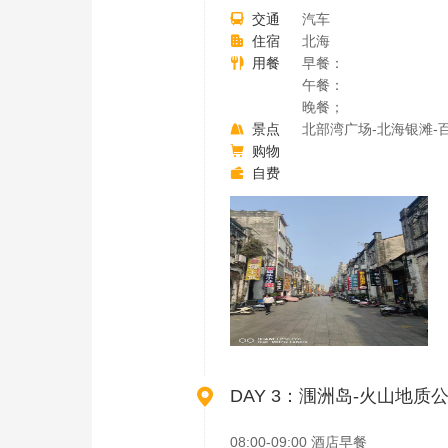
交通
汽车

住宿
北海

用餐
早餐：

午餐：
晚餐；
景点
北部湾广场-北海银滩-

购物

自费


DAY 3：涠洲岛-火山地质
08:00-09:00 酒店早餐