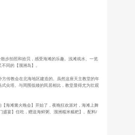
常适合散步拍照和拾贝，感受海滩的乐趣。浅滩戏水、一览
又不同的【涠洲岛】。
国巴黎外方传教会在北海地区建造的。虽然这座天主教堂的年
马式尖塔。与周围低矮的民居相比，教堂显得尤为壮观
的【海滩篝火晚会】开始了，夜晚狂欢派对，海滩上舞
”门盛宴】任吃，赠送海鲜粥、涠洲糯米糍粑】。配料/