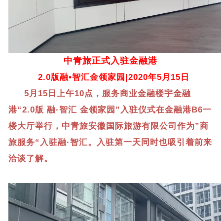
中青旅正式入驻金融港
2.0
版融•智汇金领家园|2020年5月15日
5
月15日上午10点，服务商业金融楼宇金融
港“2.0版 融·智汇 金领家园”入驻仪式在金融港B6一
楼大厅举行，中青旅安徽国际旅游有限公司作为”商
旅服务“入驻融·智汇。入驻第一天同时也吸引着前来
洽谈了解。